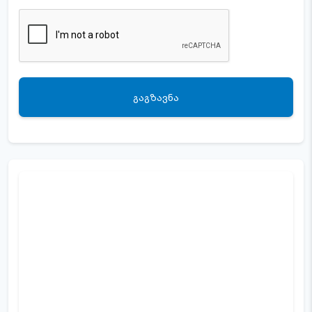
ᲒᲐᲒᲖᲐᲕᲜᲐ