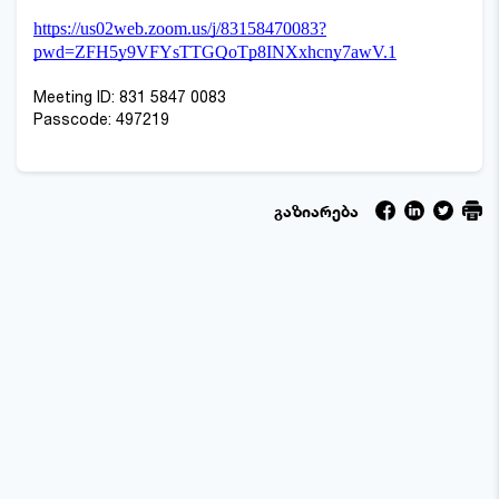
https://us02web.zoom.us/j/83158470083?
pwd=ZFH5y9VFYsTTGQoTp8INXxhcny7awV.1
Meeting ID: 831 5847 0083
Passcode: 497219
გაზიარება