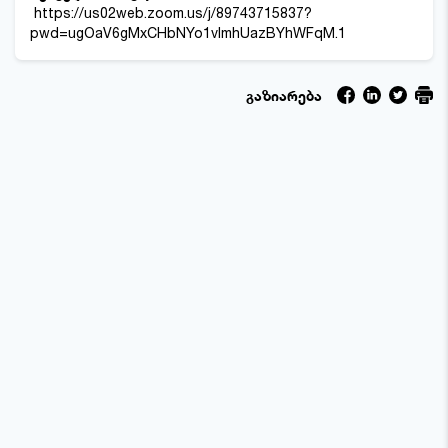
https://us02web.zoom.us/j/89743715837?
pwd=ugOaV6gMxCHbNYo1vlmhUazBYhWFqM.1
გაზიარება