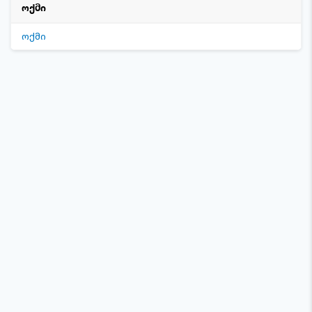
ოქმი
ოქმი