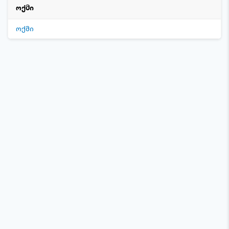
ოქმი
ოქმი